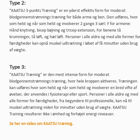
Type 2:
"KAATSU 3-punkts Træning" er en yderst effektiv form for moderat
blodgennemstrømnings træning for både arme og ben. Den udføres, hvor
som helst og når som helst og involverer 2 gange 3 sæt: F for armene:
Hånd knytning, bicep bøjning og tricep extension, For benene tå
krumninger, tå løft, og hæl løft. Personer i alle aldre og med alle former fo
færdigheder kan opnå muskel udtrætning i løbet af få minutter uden brug
af vægte.
Type 3:
"KAATSU Træning" er den mest intense form for moderat
blodgennemstrømnings træning, hvor hele kroppen aktiveres. Træningen
kan udføres hvor som helst og når som helst og involverer en bred vifte af
øvelser, der anvendes i fysioterapi eller sport. Personer i alle aldre og med
alle former for færdigheder, fra begyndere til professionelle, kan nå til
muskel udtrætning inden for minutter uden brug af vægte. KAATSU
Training resulterer ikke i ømhed og forhøjet energi niveauer.
Se her en video om KAATSU træning.