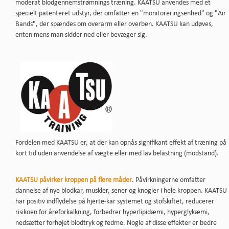
moderat blodgennemstrømnings træning. KAATSU anvendes med et
specielt patenteret udstyr, der omfatter en "monitoreringsenhed" og "Air
Bands", der spændes om overarm eller overben. KAATSU kan udøves,
enten mens man sidder ned eller bevæger sig.
Fordelen med KAATSU er, at der kan opnås signifikant effekt af træning på
kort tid uden anvendelse af vægte eller med lav belastning (modstand).
KAATSU påvirker kroppen på flere måder
. Påvirkningerne omfatter
dannelse af nye blodkar, muskler, sener og knogler i hele kroppen. KAATSU
har positiv indflydelse på hjerte-kar systemet og stofskiftet, reducerer
risikoen for åreforkalkning, forbedrer hyperlipidæmi, hyperglykæmi,
nedsætter forhøjet blodtryk og fedme. Nogle af disse effekter er bedre