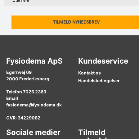
... Se flere
TILMELD NYHEDSBREV
Fysiodema ApS
Kundeservice
Egernvej 69
Kontakt os
2000
Frederiksberg
Handelsbetingelser
Telefon
7026 2363
Email
fysiodema@fysiodema.dk
CVR: 34229082
Sociale medier
Tilmeld